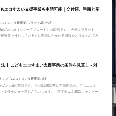
どもエコすまい支援事業も申請可能｜交付額、手順と基
エコすまい支援事業
,
フラット35
,
申請
h Abroad（ジョーアブロード）の南部です。 今回はフラット
支援事業を検討している方に申請にかかわる情報をとりまとめてみ
方法 】こどもエコすまい支援事業の条件を見直し～対
外
,
こどもエコすまい支援事業
,
条件
h Abroadの南部です。 今回は2023年に申請開始のこどもエコす
・要件をいま一度おさらいします。 住宅省エネ2023キャンペー