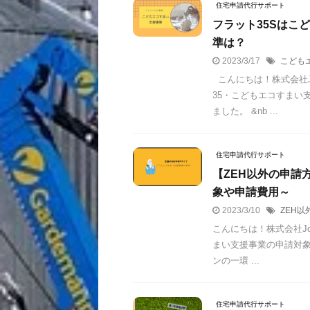
住宅申請代行サポート
フラット35Sはこ
準は？
2023/3/17
こども
こんにちは！株式会社Jo
35・こどもエコすまい
ました。 &nb ...
住宅申請代行サポート
【ZEH以外の申請
象や申請費用～
2023/3/10
ZEH以
こんにちは！株式会社Jo
まい支援事業の申請対象
ンの一環 ...
住宅申請代行サポート