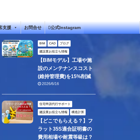
客支援
お問合せ
公式Instagram
BIM
CAD
ブログ
建設業お役立ち情報
【BIMモデル】工場や施
設のメンテナンスコスト
(維持管理費)を15%削減
2026/6/16
住宅申請代行サポート
建設業お役立ち情報
構造計算
【どこでもらえる？】フ
ラット35S適合証明書の
費用相場や耐震等級は？