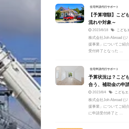
住宅申請代行サポート
【予算増額】こど
流れや対象～
2023/8/18
こども
株式会社Joh Abro
援事業」についてご紹介し
受付終了となった ...
住宅申請代行サポート
予算状況は？こど
合う、補助金の申
2023/8/4
こどもエ
株式会社Joh Abro
援事業」についてご紹介し
に申請受付終了と ...