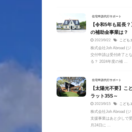
住宅申請代行サポート
【令和5年も延長？
の補助金事業は？
2023/9/22
こども
株式会社Joh Abro
交付申請は受付終了とな
る？ 2024年度の補 ...
住宅申請代行サポート
【太陽光不要】こど
ラット35S～
2023/9/15
こども
株式会社Joh Abroa
支援事業はあと少しで受付
月24日に ...