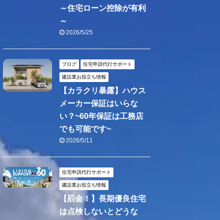
～住宅ローン控除が有利
～
2026/5/25
ブログ
住宅申請代行サポート
建設業お役立ち情報
【カラクリ暴露】ハウス
メーカー保証はいらな
い？~60年保証は工務店
でも可能です~
2026/5/11
住宅申請代行サポート
建設業お役立ち情報
【罰金！】長期優良住宅
は点検しないとどうな