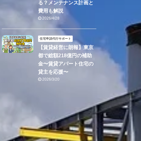
る？メンテナンス計画と
費用も解説
2026/4/28
住宅申請代行サポート
【賃貸経営に朗報】東京
都で総額218億円の補助
金〜賃貸アパート住宅の
貸主を応援〜
2026/3/20