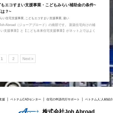
どもエコすまい支援事業・こどもみらい補助金の条件~
は？~
らい住宅支援事業
,
こどもエコすまい支援事業
,
違い
h Abroad（ジョーアブロード）の南部です。 新築住宅向けの補
まい支援事業】と【こども未来住宅支援事業】がネット上ではよく
1
2
Next »
支援
ベトナムCADセンター
住宅の申請代行サポート
ベトナム人:人材紹介
株式会社Joh Abroad