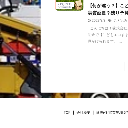
【何が違う？】こ
実質延長？残り予算
2023/3/3
こどもみ
こんにちは！株式会社Jo
助金で【こどもエコす
見かけられます。 ...
TOP
会社概要
建設(住宅)業界:集客