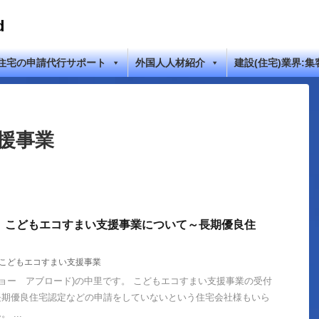
d
住宅の申請代行サポート
外国人人材紹介
建設(住宅)業界:集
援事業
？】こどもエコすまい支援事業について～長期優良住
こどもエコすまい支援事業
ad (ジョー アブロード)の中里です。 こどもエコすまい支援事業の受付
長期優良住宅認定などの申請をしていないという住宅会社様もいら
...