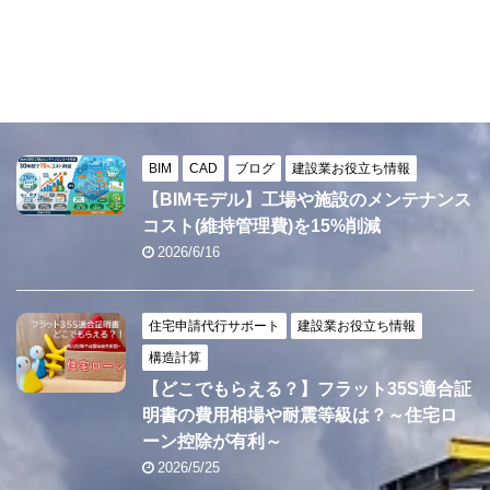
BIM
CAD
ブログ
建設業お役立ち情報
【BIMモデル】工場や施設のメンテナンス
コスト(維持管理費)を15%削減
2026/6/16
住宅申請代行サポート
建設業お役立ち情報
構造計算
【どこでもらえる？】フラット35S適合証
明書の費用相場や耐震等級は？～住宅ロ
ーン控除が有利～
2026/5/25