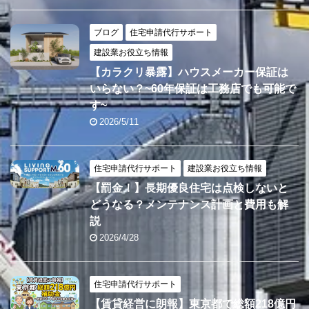
ブログ
住宅申請代行サポート
建設業お役立ち情報
【カラクリ暴露】ハウスメーカー保証は
いらない？~60年保証は工務店でも可能で
す~
2026/5/11
住宅申請代行サポート
建設業お役立ち情報
【罰金！】長期優良住宅は点検しないと
どうなる？メンテナンス計画と費用も解
説
2026/4/28
住宅申請代行サポート
【賃貸経営に朗報】東京都で総額218億円