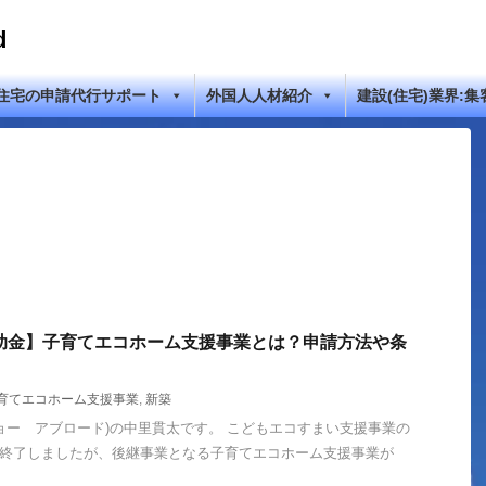
d
住宅の申請代行サポート
外国人人材紹介
建設(住宅)業界:集
補助金】子育てエコホーム支援事業とは？申請方法や条
育てエコホーム支援事業
,
新築
ad(ジョー アブロード)の中里貫太です。 こどもエコすまい支援事業の
8日に終了しましたが、後継事業となる子育てエコホーム支援事業が