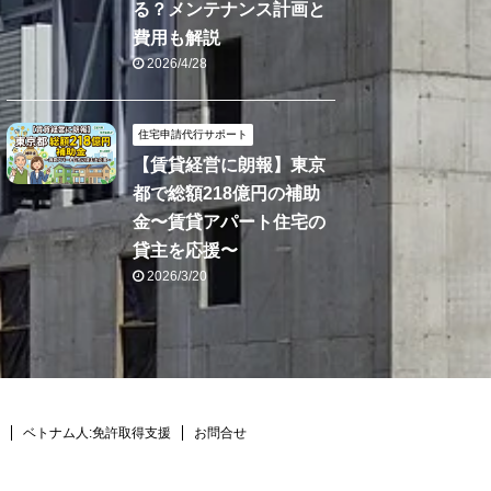
る？メンテナンス計画と
費用も解説
2026/4/28
住宅申請代行サポート
【賃貸経営に朗報】東京
都で総額218億円の補助
金〜賃貸アパート住宅の
貸主を応援〜
2026/3/20
ベトナム人:免許取得支援
お問合せ