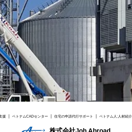
支援
ベトナムCADセンター
住宅の申請代行サポート
ベトナム人:人材紹介
株式会社Joh Abroad