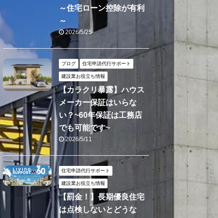
～住宅ローン控除が有利
～
2026/5/25
ブログ
住宅申請代行サポート
建設業お役立ち情報
【カラクリ暴露】ハウス
メーカー保証はいらな
い？~60年保証は工務店
でも可能です~
2026/5/11
住宅申請代行サポート
建設業お役立ち情報
【罰金！】長期優良住宅
は点検しないとどうな