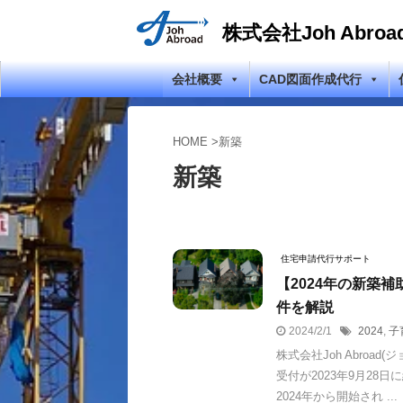
株式会社Joh Abroa
会社概要
CAD図面作成代行
HOME
>
新築
新築
住宅申請代行サポート
【2024年の新築
件を解説
2024/2/1
2024
,
子
株式会社Joh Abro
受付が2023年9月2
2024年から開始され ...