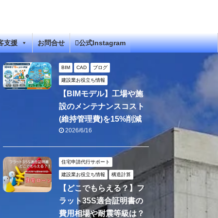
客支援
お問合せ
公式Instagram
BIM
CAD
ブログ
建設業お役立ち情報
【BIMモデル】工場や施
設のメンテナンスコスト
(維持管理費)を15%削減
2026/6/16
住宅申請代行サポート
建設業お役立ち情報
構造計算
【どこでもらえる？】フ
ラット35S適合証明書の
費用相場や耐震等級は？